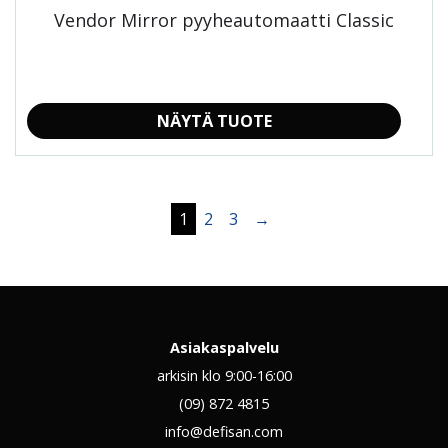
Vendor Mirror pyyheautomaatti Classic
NÄYTÄ TUOTE
1
2
3
→
Asiakaspalvelu
arkisin klo 9:00-16:00
(09) 872 4815
info@defisan.com