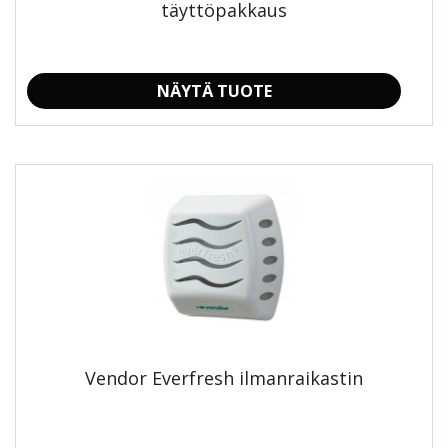
täyttöpakkaus
NÄYTÄ TUOTE
Tällä
tuotteella
on
useampi
muunnelma.
Voit
tehdä
valinnat
tuotteen
sivulla.
Vendor Everfresh ilmanraikastin