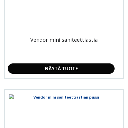
muunnelma.
Voit
tehdä
valinnat
tuotteen
sivulla.
Vendor mini saniteettiastia
NÄYTÄ TUOTE