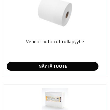
Vendor auto-cut rullapyyhe
NÄYTÄ TUOTE
Tällä
tuotteella
on
useampi
muunnelma.