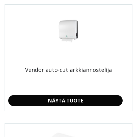
Tällä
tuotteella
on
useampi
muunnelma.
Voit
tehdä
valinnat
tuotteen
sivulla.
Vendor auto-cut arkkiannostelija
NÄYTÄ TUOTE