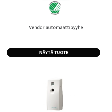
Voit
tehdä
valinnat
tuotteen
sivulla.
Vendor automaattipyyhe
NÄYTÄ TUOTE
Tällä
tuotteella
on
useampi
muunnelma.
Voit
tehdä
valinnat