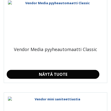
tuotteella
on
useampi
muunnelma.
Voit
tehdä
valinnat
tuotteen
sivulla.
Vendor Media pyyheautomaatti Classic
NÄYTÄ TUOTE
Tällä
tuotteella
on
useampi