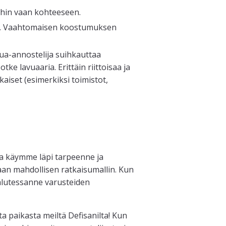
ihin vaan kohteeseen.
si. Vaahtomaisen koostumuksen
a-annostelija suihkauttaa
tke lavuaaria. Erittäin riittoisaa ja
ikaiset (esimerkiksi toimistot,
sa käymme läpi tarpeenne ja
haan mahdollisen ratkaisumallin. Kun
lutessanne varusteiden
a paikasta meiltä Defisanilta! Kun