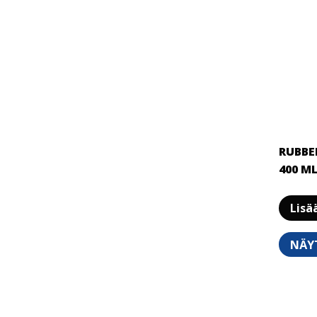
RUBBE
400 M
Lisä
NÄY