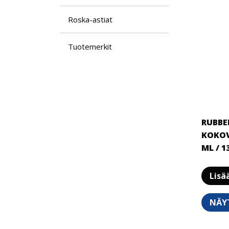
Roska-astiat
Tuotemerkit
RUBBE
KOKOV
ML / 1
Lisä
NÄY