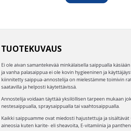
TUOTEKUVAUS
Ei ole aivan samantekevää minkälaisella saippualla käsiään 
ja vanha palasaippua ei ole kovin hygieeninen ja käyttäjäyst
kiinnitetty saippua-annostelija on mielestämme toimivin ra
saatavilla ja helposti käytettävissä.
Annostelija voidaan täyttää yksilöllisen tarpeen mukaan jok
nestesaippualla, spraysaippualla tai vaahtosaippualla.
Kaikki saippuamme ovat miedosti hajustettuja ja sisältävät 
aineosia kuten karite- eli sheavoita, E-vitamiinia ja panthen