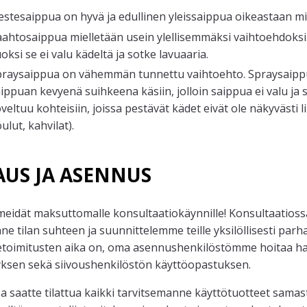
stesaippua on hyvä ja edullinen yleissaippua oikeastaan m
aahtosaippua mielletään usein ylellisemmäksi vaihtoehdok
oksi se ei valu kädeltä ja sotke lavuaaria.
praysaippua on vähemmän tunnettu vaihtoehto. Spraysaippu
ippuan kevyenä suihkeena käsiin, jolloin saippua ei valu ja so
veltuu kohteisiin, joissa pestävät kädet eivät ole näkyvästi l
ulut, kahvilat).
AUS JA ASENNUS
meidät maksuttomalle konsultaatiokäynnille! Konsultaatios
ne tilan suhteen ja suunnittelemme teille yksilöllisesti par
etoimitusten aika on, oma asennushenkilöstömme hoitaa ha
tyksen sekä siivoushenkilöstön käyttöopastuksen.
a saatte tilattua kaikki tarvitsemanne käyttötuotteet samast