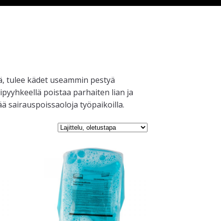
sä, tulee kädet useammin pestyä
ipyyhkeellä poistaa parhaiten lian ja
ää sairauspoissaoloja työpaikoilla.