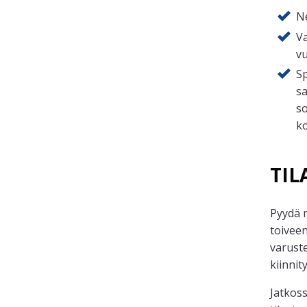
Ne
V
vu
S
sa
so
ko
TIL
Pyydä 
toiveen
varust
kiinni
Jatkoss