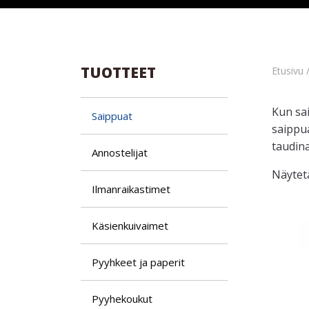
TUOTTEET
Etusivu
/
Kun sa
Saippuat
saippua
taudina
Annostelijat
Näytetä
Ilman­raikastimet
Käsien­kuivaimet
Pyyhkeet ja paperit
Pyyhekoukut