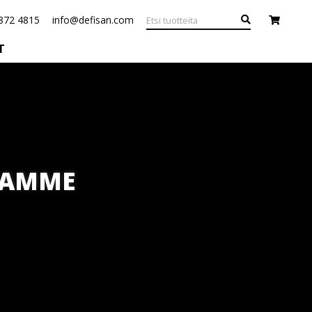
872 4815
info@defisan.com
T
PUAMME