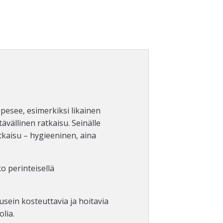
pesee, esimerkiksi likainen
ävällinen ratkaisu. Seinälle
tkaisu – hygieeninen, aina
o perinteisellä
usein kosteuttavia ja hoitavia
olia.