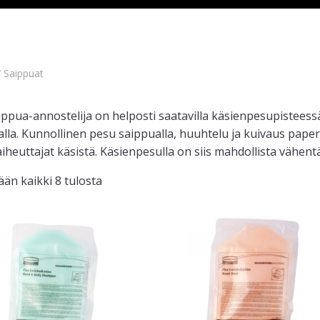
 Saippuat
ippua-annostelija on helposti saatavilla käsienpesupistees
lla. Kunnollinen pesu saippualla, huuhtelu ja kuivaus paper
iheuttajat käsistä. Käsienpesulla on siis mahdollista vähent
än kaikki 8 tulosta