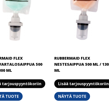
RMAID FLEX
RUBBERMAID FLEX
ARTALOSAIPPUA 500
NESTESAIPPUA 500 ML / 130
300 ML
ML
Tällä
ä tarjouspyyntökoriin
Lisää tarjouspyyntökoriin
tuotteella
on
TÄ TUOTE
NÄYTÄ TUOTE
useampi
muunnelma.
Voit