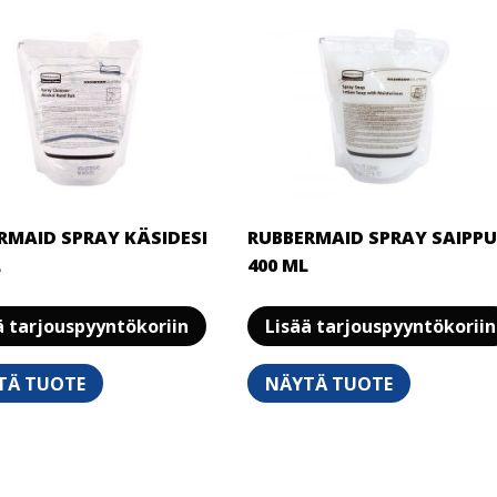
tehdä
valinnat
tuotteen
sivulla.
RMAID SPRAY KÄSIDESI
RUBBERMAID SPRAY SAIPP
L
400 ML
ä tarjouspyyntökoriin
Lisää tarjouspyyntökoriin
TÄ TUOTE
NÄYTÄ TUOTE