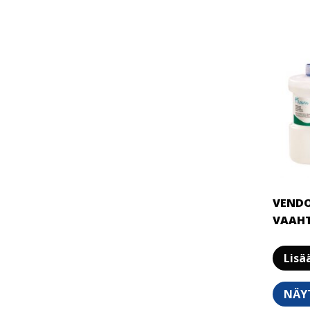
VEND
VAAHT
Lisä
NÄY