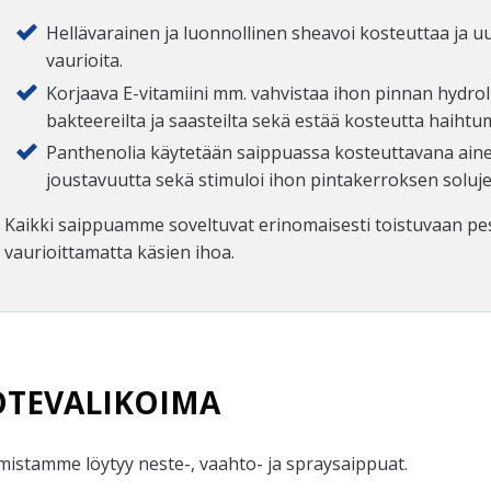
Hellävarainen ja luonnollinen sheavoi kosteuttaa ja u
vaurioita.
Korjaava E-vitamiini mm. vahvistaa ihon pinnan hydrol
bakteereilta ja saasteilta sekä estää kosteutta haihtu
Panthenolia käytetään saippuassa kosteuttavana aine
joustavuutta sekä stimuloi ihon pintakerroksen soluj
Kaikki saippuamme soveltuvat erinomaisesti toistuvaan pe
vaurioittamatta käsien ihoa.
OTEVALIKOIMA
mistamme löytyy neste-, vaahto- ja spraysaippuat.