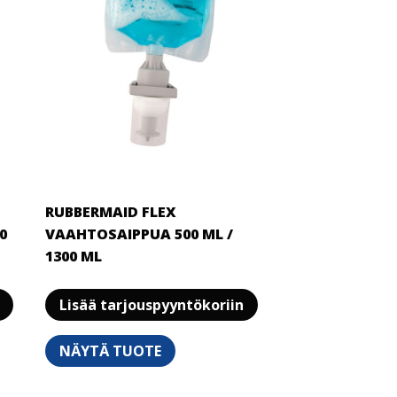
RUBBERMAID FLEX
0
VAAHTOSAIPPUA 500 ML /
1300 ML
Tällä
Tällä
Lisää tarjouspyyntökoriin
tuotteella
tuotteella
on
on
NÄYTÄ TUOTE
useampi
useampi
muunnelma.
muunnelma.
Voit
Voit