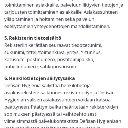
toimittaminen asiakkaille, palveluun liittyvien tietojen ja
tarjousten toimittaminen asiakkaille. Asiakassuhteen
ylläpitäminen ja hoitaminen sekä palvelun
edellyttämien yhteydenottojen mahdollistaminen.
5. Rekisterin tietosisältö
Rekisteriin kerätään seuraavat tiedot:etunimi,
sukunimi, titteli/toimenkuva, yritys, Y-tunnus,
katusoite, postinumero, postitoimipaikka,
puhelinnumero, sähköpostiosoite
6. Henkilötietojen säilytysaika
Defisan Hygienia säilyttää henkilötietoja
asiakasrekisterissä kunnes rekisteröidyn ja Defisan
Hygienian välisen asiakassuhteen voidaan katsoa
päättyneen. Päättymisaika määritetään rekisteröidyn
sopimuksen päättyessä tai vaihtoehtoisesti
viimeisimmästä palvelukontaktista Defisan Hygieniaan