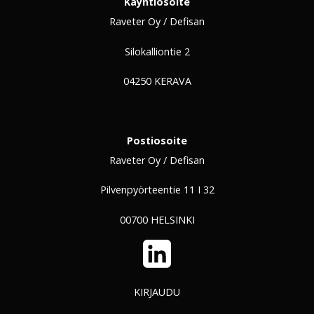
Käyntiosoite
Raveter Oy / Defisan
Silokalliontie 2
04250 KERAVA
Postiosoite
Raveter Oy / Defisan
Pilvenpyörteentie 11 I 32
00700 HELSINKI
LinkedIn
KIRJAUDU