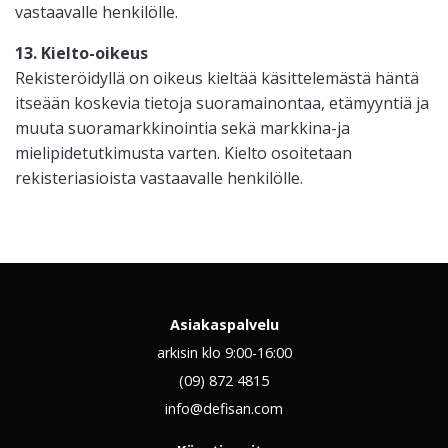
vastaavalle henkilölle.
13. Kielto-oikeus
Rekisteröidyllä on oikeus kieltää käsittelemästä häntä
itseään koskevia tietoja suoramainontaa, etämyyntiä ja
muuta suoramarkkinointia sekä markkina-ja
mielipidetutkimusta varten. Kielto osoitetaan
rekisteriasioista vastaavalle henkilölle.
Asiakaspalvelu
arkisin klo 9:00-16:00
(09) 872 4815
info@defisan.com