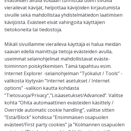
Evästeiden avulla voidaan tunnistaa usein sivuilla
vierailevat kävijät, helpottaa kävijöiden kirjautumista
sivuille sekä mahdollistaa yhdistelmätiedon laatimisen
kävijöistä. Evästeet eivät vahingoita käyttäjien
tietokoneita tai tiedostoja.
Mikäli sivuillamme vieraileva käyttäjä ei halua meidän
saavan edellä mainittuja tietoja evästeiden avulla,
useimmat selainohjelmat mahdollistavat eväste-
toiminnon poiskytkemisen. Tämä tapahtuu esim.
Internet Explorer -selainohjelman ”Työkalut / Tools” -
valikosta löytyvän ”Internet asetukset / Internet
options” -valikon kautta kohdasta
”Tietosuoja/Privacy”,”Lisäasetukset/Advanced”. Valitse
kohta ”Ohita automaattinen evästeiden käsittely /
Override automatic cookie handling”, valitse sitten
”Estä/Block” kohdissa ”Ensimmäisen osapuolen
evästeet/First party cookies” ja ”Kolmannen osapuolen