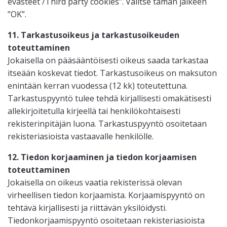
evästeet /Third party cookies”. Valitse tämän jälkeen
”OK”.
11. Tarkastusoikeus ja tarkastusoikeuden
toteuttaminen
Jokaisella on pääsääntöisesti oikeus saada tarkastaa
itseään koskevat tiedot. Tarkastusoikeus on maksuton
enintään kerran vuodessa (12 kk) toteutettuna.
Tarkastuspyyntö tulee tehdä kirjallisesti omakätisesti
allekirjoitetulla kirjeellä tai henkilökohtaisesti
rekisterinpitäjän luona. Tarkastuspyyntö osoitetaan
rekisteriasioista vastaavalle henkilölle.
12. Tiedon korjaaminen ja tiedon korjaamisen
toteuttaminen
Jokaisella on oikeus vaatia rekisterissä olevan
virheellisen tiedon korjaamista. Korjaamispyyntö on
tehtävä kirjallisesti ja riittävän yksilöidysti.
Tiedonkorjaamispyyntö osoitetaan rekisteriasioista