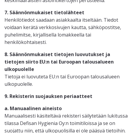
keskimääräisten asiointikertojen perusteella.
7. Säännönmukaiset tietolähteet
Henkilötiedot saadaan asiakkaalta itseltään. Tiedot
voidaan kerätä verkkosivujen kautta, sähköpostitse,
puhelimitse, kirjallisella lomakkeella tai
henkilökohtaisesti.
8. Säännönmukaiset tietojen luovutukset ja
tietojen siirto EU:n tai Euroopan talousalueen
ulkopuolelle
Tietoja ei luovuteta EU:n tai Euroopan talousalueen
ulkopuolelle.
9. Rekisterin suojauksen periaatteet
a. Manuaalinen aineisto
Manuaalisesti käsiteltävä rekisteri säilytetään lukitussa
tilassa Defisan Hygienia Oy:n toimitiloissa ja se on
suojattu niin, että ulkopuolisilla ei ole pääsyä tietoihin.