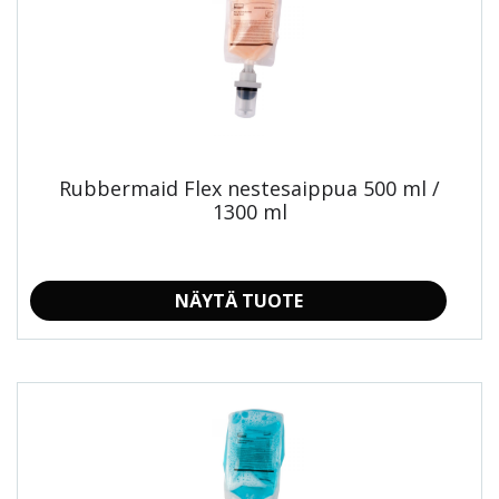
on
useampi
muunnelma.
Voit
tehdä
valinnat
tuotteen
sivulla.
Rubbermaid Flex nestesaippua 500 ml /
1300 ml
NÄYTÄ TUOTE
Tällä
tuotteella
on
useampi
muunnelma.