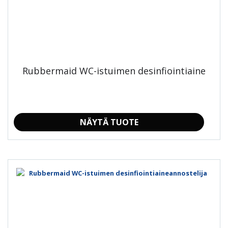
Rubbermaid WC-istuimen desinfiointiaine
NÄYTÄ TUOTE
Tällä
tuotteella
on
useampi
muunnelma.
Voit
tehdä