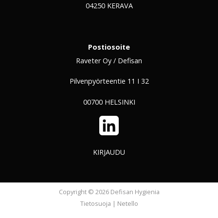
04250 KERAVA
Postiosoite
Raveter Oy / Defisan
Pilvenpyörteentie 11 I 32
00700 HELSINKI
LinkedIn
KIRJAUDU
Copyright © 2026 Defisan Hygienia
Tietosuoja
|
Netello